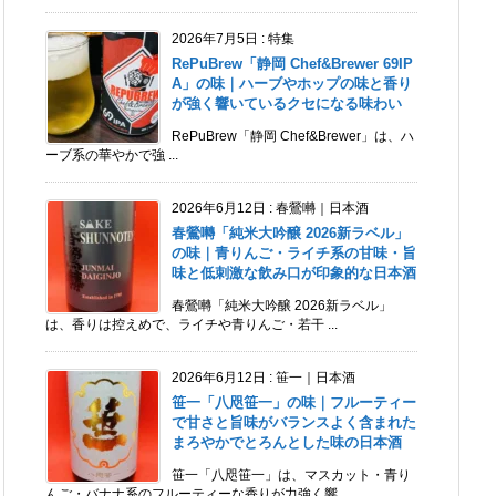
2026年7月5日
:
特集
RePuBrew「静岡 Chef&Brewer 69IP
A」の味｜ハーブやホップの味と香り
が強く響いているクセになる味わい
RePuBrew「静岡 Chef&Brewer」は、ハ
ーブ系の華やかで強 ...
2026年6月12日
:
春鶯囀｜日本酒
春鶯囀「純米大吟醸 2026新ラベル」
の味｜青りんご・ライチ系の甘味・旨
味と低刺激な飲み口が印象的な日本酒
春鶯囀「純米大吟醸 2026新ラベル」
は、香りは控えめで、ライチや青りんご・若干 ...
2026年6月12日
:
笹一｜日本酒
笹一「八咫笹一」の味｜フルーティー
で甘さと旨味がバランスよく含まれた
まろやかでとろんとした味の日本酒
笹一「八咫笹一」は、マスカット・青り
んご・バナナ系のフルーティーな香りが力強く響 ...