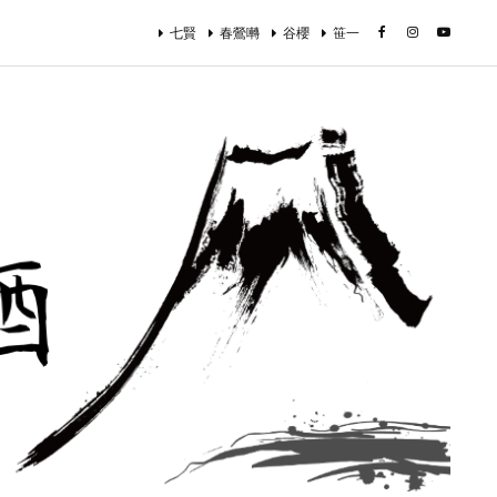
七賢
春鶯囀
谷櫻
笹一