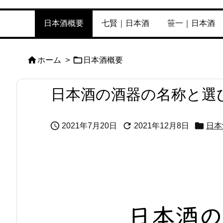
日本酒概要
七賢｜日本酒
笹一｜日本酒


ホーム
>
日本酒概要
日本酒の酒器の名称と選



2021年7月20日
2021年12月8日
日本