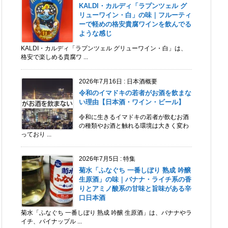
KALDI・カルディ「ラプンツェル グ
リューワイン・白」の味｜フルーティ
ーで軽めの格安貴腐ワインを飲んでる
ような感じ
KALDI・カルディ「ラプンツェル グリューワイン・白」は、
格安で楽しめる貴腐ワ ...
2026年7月16日
:
日本酒概要
令和のイマドキの若者がお酒を飲まな
い理由【日本酒・ワイン・ビール】
令和に生きるイマドキの若者が飲むお酒
の種類やお酒と触れる環境は大きく変わ
っており ...
2026年7月5日
:
特集
菊水「ふなぐち 一番しぼり 熟成 吟醸
生原酒」の味｜バナナ・ライチ系の香
りとアミノ酸系の甘味と旨味がある辛
口日本酒
菊水「ふなぐち 一番しぼり 熟成 吟醸 生原酒」は、バナナやラ
イチ、パイナップル ...