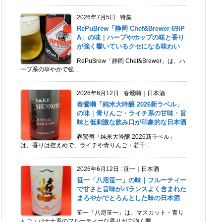
2026年7月5日
:
特集
RePuBrew「静岡 Chef&Brewer 69IP
A」の味｜ハーブやホップの味と香り
が強く響いているクセになる味わい
RePuBrew「静岡 Chef&Brewer」は、ハ
ーブ系の華やかで強 ...
2026年6月12日
:
春鶯囀｜日本酒
春鶯囀「純米大吟醸 2026新ラベル」
の味｜青りんご・ライチ系の甘味・旨
味と低刺激な飲み口が印象的な日本酒
春鶯囀「純米大吟醸 2026新ラベル」
は、香りは控えめで、ライチや青りんご・若干 ...
2026年6月12日
:
笹一｜日本酒
笹一「八咫笹一」の味｜フルーティー
で甘さと旨味がバランスよく含まれた
まろやかでとろんとした味の日本酒
笹一「八咫笹一」は、マスカット・青り
んご・バナナ系のフルーティーな香りが力強く響 ...