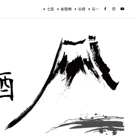
七賢
春鶯囀
谷櫻
笹一