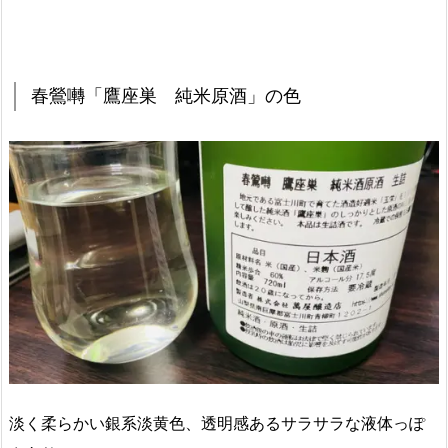
春鶯囀「鷹座巣 純米原酒」の色
淡く柔らかい銀系淡黄色、透明感あるサラサラな液体っぽ