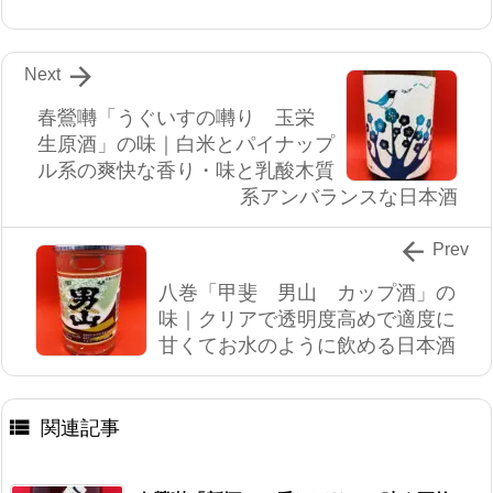

Next
春鶯囀「うぐいすの囀り 玉栄
生原酒」の味｜白米とパイナップ
ル系の爽快な香り・味と乳酸木質
系アンバランスな日本酒

Prev
八巻「甲斐 男山 カップ酒」の
味｜クリアで透明度高めで適度に
甘くてお水のように飲める日本酒

関連記事