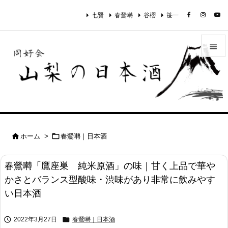
七賢
春鶯囀
谷櫻
笹一


メニュ

サイド

前へ


ホーム
>
春鶯囀｜日本酒

次へ
春鶯囀「鷹座巣 純米原酒」の味｜甘く上品で華や

かさとバランス型酸味・渋味があり非常に飲みやす
検索
い日本酒


2022年3月27日
春鶯囀｜日本酒