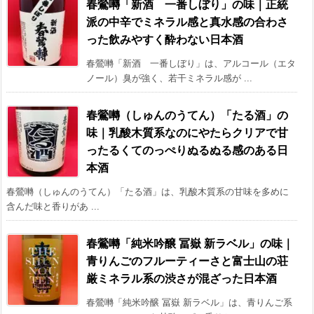
春鶯囀「新酒 一番しぼり」の味｜正統
派の中辛でミネラル感と真水感の合わさ
った飲みやすく酔わない日本酒
春鶯囀「新酒 一番しぼり」は、アルコール（エタ
ノール）臭が強く、若干ミネラル感が ...
春鶯囀（しゅんのうてん）「たる酒」の
味｜乳酸木質系なのにやたらクリアで甘
ったるくてのっぺりぬるぬる感のある日
本酒
春鶯囀（しゅんのうてん）「たる酒」は、乳酸木質系の甘味を多めに
含んだ味と香りがあ ...
春鶯囀「純米吟醸 冨嶽 新ラベル」の味｜
青りんごのフルーティーさと富士山の荘
厳ミネラル系の渋さが混ざった日本酒
春鶯囀「純米吟醸 冨嶽 新ラベル」は、青りんご系