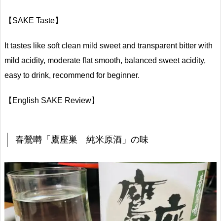
【SAKE Taste】
It tastes like soft clean mild sweet and transparent bitter with
mild acidity, moderate flat smooth, balanced sweet acidity,
easy to drink, recommend for beginner.
【English SAKE Review】
春鶯囀「鷹座巣 純米原酒」の味