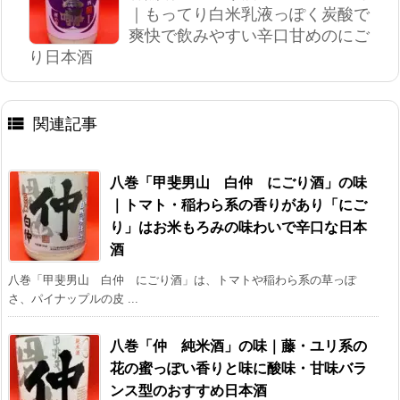
｜もってり白米乳液っぽく炭酸で
爽快で飲みやすい辛口甘めのにご
り日本酒

関連記事
八巻「甲斐男山 白仲 にごり酒」の味
｜トマト・稲わら系の香りがあり「にご
り」はお米もろみの味わいで辛口な日本
酒
八巻「甲斐男山 白仲 にごり酒」は、トマトや稲わら系の草っぽ
さ、パイナップルの皮 ...
八巻「仲 純米酒」の味｜藤・ユリ系の
花の蜜っぽい香りと味に酸味・甘味バラ
ンス型のおすすめ日本酒