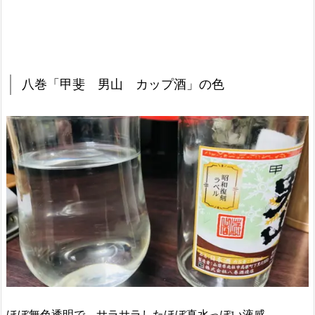
八巻「甲斐 男山 カップ酒」の色
ほぼ無色透明で、サラサラしたほぼ真水っぽい液感。