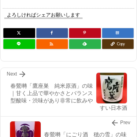
よろしければシェアお願いします
B!

Copy

Next
春鶯囀「鷹座巣 純米原酒」の味
｜甘く上品で華やかさとバランス
型酸味・渋味があり非常に飲みや
すい日本酒

Prev
春鶯囀「にごり酒 穂の雪」の味