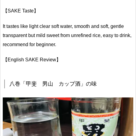
【SAKE Taste】
It tastes like light clear soft water, smooth and soft, gentle
transparent but mild sweet from unrefined rice, easy to drink,
recommend for beginner.
【English SAKE Review】
八巻「甲斐 男山 カップ酒」の味