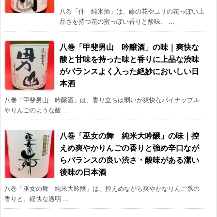
八巻「仲 純米酒」は、藤の花やユリの花っぽい上
品さを持つ花の蜜っぽい香りと酸味、 ...
八巻「甲斐男山 吟醸酒」の味｜爽快な
酸と甘味を持った味と香りに上品な渋味
がバランスよく入った絶妙においしい日
本酒
八巻「甲斐男山 吟醸酒」は、香り立ちは弱いが爽快なパイナップル
やりんごのような酸 ...
八巻「巫女の舞 純米大吟醸」の味｜控
えめ爽やかりんごの香りと強め辛口なが
らバランスの良い渋さ・酸味がある潔い
後味の日本酒
八巻「巫女の舞 純米大吟醸」は、控えめながら爽やかなりんご系の
香りと、軽快な透明 ...