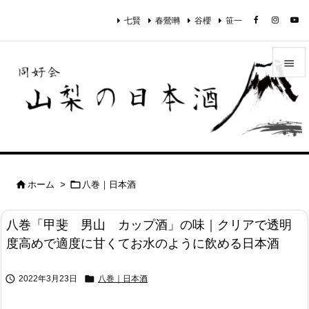
七賢
春鶯囀
谷櫻
笹一


メニュ

サイド

前へ


ホーム
>
八巻｜日本酒

次へ
八巻「甲斐 男山 カップ酒」の味｜クリアで透明

度高めで適度に甘くてお水のように飲める日本酒
検索


2022年3月23日
八巻｜日本酒