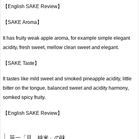
【English SAKE Review】
【SAKE Aroma】
It has fruity weak apple aroma, for example simple elegant
acidity, fresh sweet, mellow clean sweet and elegant.
【SAKE Taste】
It tastes like mild sweet and smoked pineapple acidity, little
bitter on the tongue, balanced sweet and acidity harmony,
somked spicy fruity.
【English SAKE Review】
笹一「旦 純米」の味