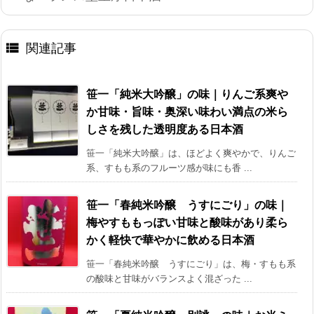

関連記事
笹一「純米大吟醸」の味｜りんご系爽や
か甘味・旨味・奥深い味わい満点の米ら
しさを残した透明度ある日本酒
笹一「純米大吟醸」は、ほどよく爽やかで、りんご
系、すもも系のフルーツ感が味にも香 ...
笹一「春純米吟醸 うすにごり」の味｜
梅やすももっぽい甘味と酸味があり柔ら
かく軽快で華やかに飲める日本酒
笹一「春純米吟醸 うすにごり」は、梅・すもも系
の酸味と甘味がバランスよく混ざった ...