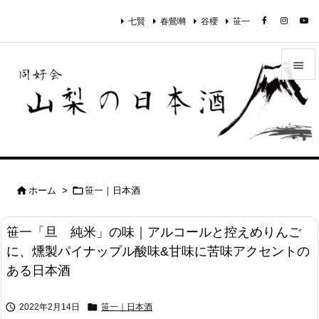
七賢
春鶯囀
谷櫻
笹一


メニュ

サイド

前へ


ホーム
>
笹一｜日本酒

次へ
笹一「旦 純米」の味｜アルコールと控えめりんご

に、燻製パイナップル酸味&甘味に苦味アクセントの
検索
ある日本酒


2022年2月14日
笹一｜日本酒