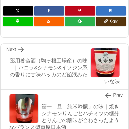
B!

Copy

Next
薬用養命酒（駒ヶ根工場産）の味
｜バニラ&シナモン&イソジン系
の香りに甘味ハッカのど飴液みた
いな味

Prev
笹一「旦 純米吟醸」の味｜焼き
シナモンりんごとハチミツの糖分
とりんごの酸味が合わさったよう
なバランス型重厚日本酒