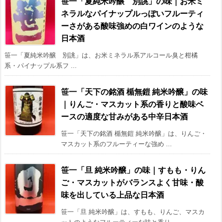
笹一「夏純米吟醸 別誂」の味｜お米ミ
ネラルなパイナップルっぽいフルーティ
ーさがある酸味強めの白ワインのような
日本酒
笹一「夏純米吟醸 別誂」は、お米ミネラル系アルコール臭と柑橘
系・パイナップル系フ ...
笹一「天下の銘酒 楯無鎧 純米吟醸」の味
｜りんご・マスカット系の香りと酸味ベ
ースの適度な甘みがある中辛日本酒
笹一「天下の銘酒 楯無鎧 純米吟醸」は、りんご・
マスカット系のフルーティーな強め ...
笹一「旦 純米吟醸」の味｜すもも・りん
ご・マスカットがバランスよく甘味・酸
味を出している上品な日本酒
笹一「旦 純米吟醸」は、すもも、りんご、マスカ