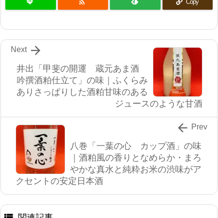

Copy

Next
井出「甲斐の開運 蔵元あま酒
吟撰酒粕仕立て」の味｜ふくらみ
ありさっぱりした酒粕甘味のある
ジュースのような甘酒

Prev
八巻「一葉の心 カップ酒」の味
｜酒粕風の香りとなめらか・まろ
やかな真水と純粋お米の渋味がア
クセントの安定日本酒

関連記事