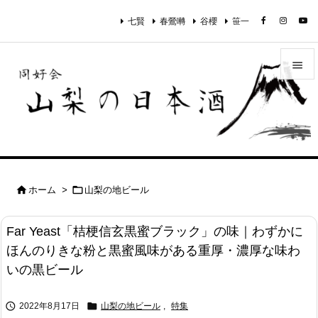
七賢
春鶯囀
谷櫻
笹一


メニュ

サイド

前へ


ホーム
>
山梨の地ビール

次へ
Far Yeast「桔梗信玄黒蜜ブラック」の味｜わずかに

ほんのりきな粉と黒蜜風味がある重厚・濃厚な味わ
検索
いの黒ビール


2022年8月17日
山梨の地ビール
,
特集