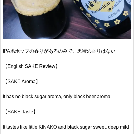
IPA系ホップの香りがあるのみで、黒蜜の香りはない。
【English SAKE Review】
【SAKE Aroma】
It has no black sugar aroma, only black beer aroma.
【SAKE Taste】
It tastes like little KINAKO and black sugar sweet, deep mild