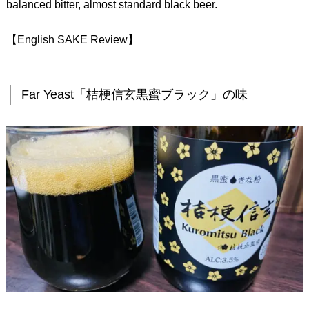
balanced bitter, almost standard black beer.
【English SAKE Review】
Far Yeast「桔梗信玄黒蜜ブラック」の味