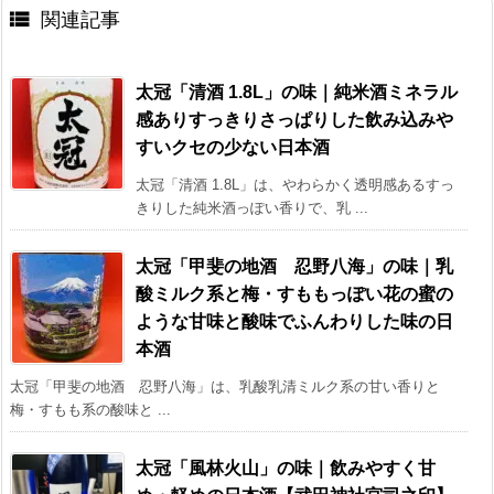

関連記事
太冠「清酒 1.8L」の味｜純米酒ミネラル
感ありすっきりさっぱりした飲み込みや
すいクセの少ない日本酒
太冠「清酒 1.8L」は、やわらかく透明感あるすっ
きりした純米酒っぽい香りで、乳 ...
太冠「甲斐の地酒 忍野八海」の味｜乳
酸ミルク系と梅・すももっぽい花の蜜の
ような甘味と酸味でふんわりした味の日
本酒
太冠「甲斐の地酒 忍野八海」は、乳酸乳清ミルク系の甘い香りと
梅・すもも系の酸味と ...
太冠「風林火山」の味｜飲みやすく甘