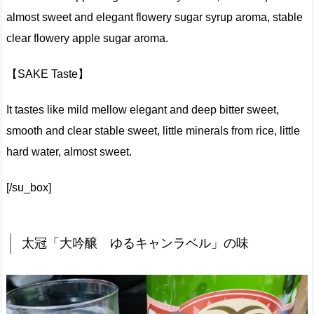
almost sweet and elegant flowery sugar syrup aroma, stable
clear flowery apple sugar aroma.
【SAKE Taste】
It tastes like mild mellow elegant and deep bitter sweet,
smooth and clear stable sweet, little minerals from rice, little
hard water, almost sweet.
[/su_box]
太冠「大吟醸 ゆるキャンラベル」の味