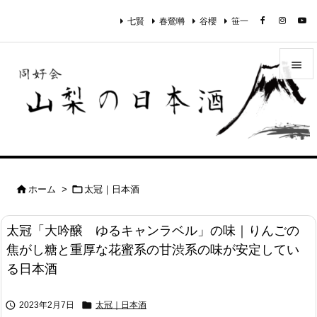
七賢
春鶯囀
谷櫻
笹一


メニュ

サイド

前へ


ホーム
>
太冠｜日本酒

次へ
太冠「大吟醸 ゆるキャンラベル」の味｜りんごの

焦がし糖と重厚な花蜜系の甘渋系の味が安定してい
検索
る日本酒


2023年2月7日
太冠｜日本酒