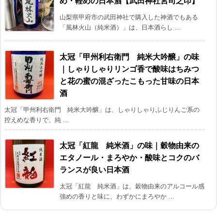
め・軽めの日本酒【武田神社宮司之印】
山梨県甲府市の武田神社で購入した神酒でもある
「風林火山（純米酒）」は、日本酒らし ...
太冠「甲州利右衛門 純米大吟醸」の味
｜しゃりしゃりリンゴ香で酸味はちみつ
と花の蜜の混ざったこもった甘味の日本
酒
太冠「甲州利右衛門 純米大吟醸」は、しゃりしゃりふじりんご系の
控えめな香りで、純 ...
太冠「紅龍 純米酒」の味｜穀物由来の
エタノール・まろやか・酸味とコクのバ
ランスが良い日本酒
太冠「紅龍 純米酒」は、穀物由来のアルコール感
強めの香りと味に、わずかにまろやか ...