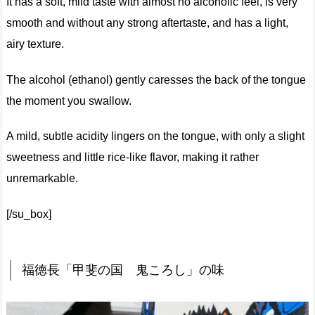
It has a soft, mild taste with almost no alcoholic feel, is very
smooth and without any strong aftertaste, and has a light,
airy texture.
The alcohol (ethanol) gently caresses the back of the tongue
the moment you swallow.
A mild, subtle acidity lingers on the tongue, with only a slight
sweetness and little rice-like flavor, making it rather
unremarkable.
[/su_box]
福徳長「甲斐の国 鬼ころし」の味