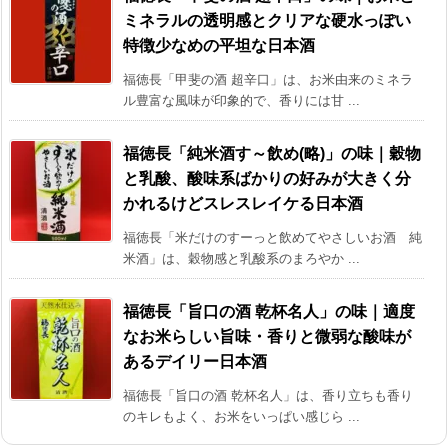
ミネラルの透明感とクリアな硬水っぽい
特徴少なめの平坦な日本酒
福徳長「甲斐の酒 超辛口」は、お米由来のミネラ
ル豊富な風味が印象的で、香りには甘 ...
福徳長「純米酒す～飲め(略)」の味｜穀物
と乳酸、酸味系ばかりの好みが大きく分
かれるけどスレスレイケる日本酒
福徳長「米だけのすーっと飲めてやさしいお酒 純
米酒」は、穀物感と乳酸系のまろやか ...
福徳長「旨口の酒 乾杯名人」の味｜適度
なお米らしい旨味・香りと微弱な酸味が
あるデイリー日本酒
福徳長「旨口の酒 乾杯名人」は、香り立ちも香り
のキレもよく、お米をいっぱい感じら ...