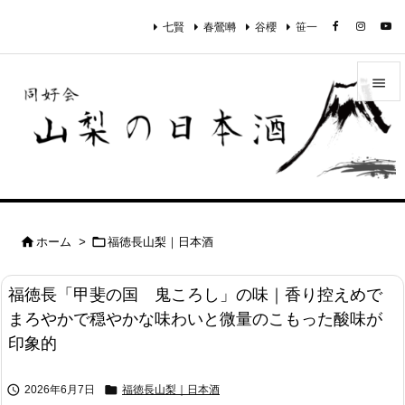
七賢
春鶯囀
谷櫻
笹一


メニュ

サイド

前へ


ホーム
>
福徳長山梨｜日本酒

次へ
福徳長「甲斐の国 鬼ころし」の味｜香り控えめで

まろやかで穏やかな味わいと微量のこもった酸味が
検索
印象的


2026年6月7日
福徳長山梨｜日本酒