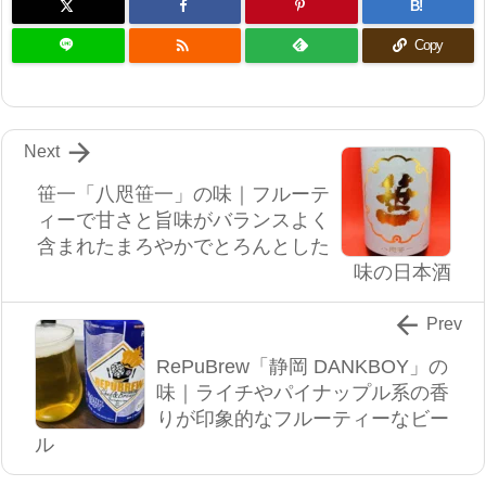
B!

Copy

Next
笹一「八咫笹一」の味｜フルーテ
ィーで甘さと旨味がバランスよく
含まれたまろやかでとろんとした
味の日本酒

Prev
RePuBrew「静岡 DANKBOY」の
味｜ライチやパイナップル系の香
りが印象的なフルーティーなビー
ル