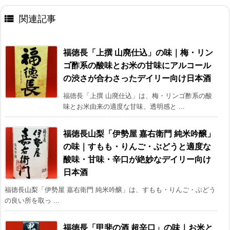

関連記事
福徳長「上撰 山廃仕込」の味｜梅・リン
ゴ酢系の酸味とお米の甘味にアルコール
の渋さが合わさったデイリー向け日本酒
福徳長「上撰 山廃仕込」は、梅・リンゴ酢系の酸
味とお米由来の適度な甘味、透明感と ...
福徳長山梨「伊勢屋 嘉右衛門 純米吟醸」
の味｜すもも・りんご・ぶどうと適度な
酸味・甘味・辛口が絶妙なデイリー向け
日本酒
福徳長山梨「伊勢屋 嘉右衛門 純米吟醸」は、すもも・りんご・ぶどう
の良い所を取っ ...
福徳長「甲斐の酒 超辛口」の味｜お米と