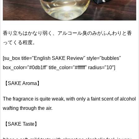
香り立ちはかなり弱く、アルコール臭のみがふんわりと香
ってくる程度。
[su_box title="English SAKE Review" style="bubbles"
box_color="#0db1ff" title_color="#ffffff" radius="10″]
【SAKE Aroma】
The fragrance is quite weak, with only a faint scent of alcohol
wafting through the air.
【SAKE Taste】