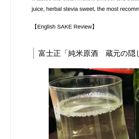
juice, herbal stevia sweet, the most recom
【English SAKE Review】
富士正「純米原酒 蔵元の隠