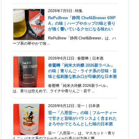
2026年7月5日
:
特集
RePuBrew「静岡 Chef&Brewer 69IP
A」の味｜ハーブやホップの味と香り
が強く響いているクセになる味わい
RePuBrew「静岡 Chef&Brewer」は、ハ
ーブ系の華やかで強 ...
2026年6月12日
:
春鶯囀｜日本酒
春鶯囀「純米大吟醸 2026新ラベル」
の味｜青りんご・ライチ系の甘味・旨
味と低刺激な飲み口が印象的な日本酒
春鶯囀「純米大吟醸 2026新ラベル」
は、香りは控えめで、ライチや青りんご・若干 ...
2026年6月12日
:
笹一｜日本酒
笹一「八咫笹一」の味｜フルーティー
で甘さと旨味がバランスよく含まれた
まろやかでとろんとした味の日本酒
笹一「八咫笹一」は、マスカット・青り
んご・バナナ系のフルーティーな香りが力強く響 ...