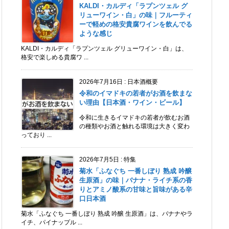
KALDI・カルディ「ラプンツェル グ
リューワイン・白」の味｜フルーティ
ーで軽めの格安貴腐ワインを飲んでる
ような感じ
KALDI・カルディ「ラプンツェル グリューワイン・白」は、
格安で楽しめる貴腐ワ ...
2026年7月16日
:
日本酒概要
令和のイマドキの若者がお酒を飲まな
い理由【日本酒・ワイン・ビール】
令和に生きるイマドキの若者が飲むお酒
の種類やお酒と触れる環境は大きく変わ
っており ...
2026年7月5日
:
特集
菊水「ふなぐち 一番しぼり 熟成 吟醸
生原酒」の味｜バナナ・ライチ系の香
りとアミノ酸系の甘味と旨味がある辛
口日本酒
菊水「ふなぐち 一番しぼり 熟成 吟醸 生原酒」は、バナナやラ
イチ、パイナップル ...