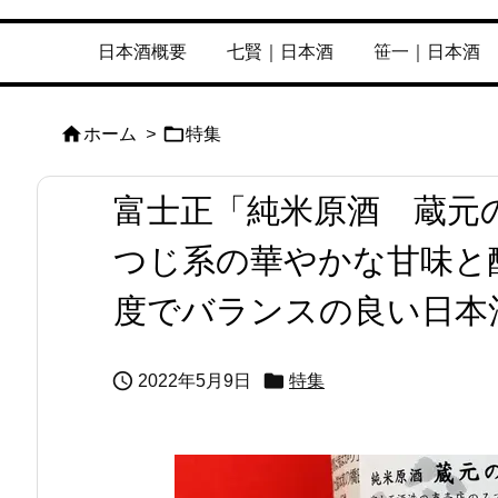
日本酒概要
七賢｜日本酒
笹一｜日本酒


ホーム
>
特集
富士正「純米原酒 蔵元
つじ系の華やかな甘味と
度でバランスの良い日本


2022年5月9日
特集