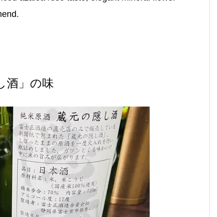
mend.
し酒」の味