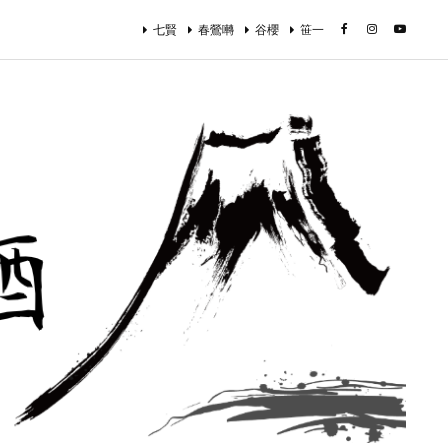
七賢
春鶯囀
谷櫻
笹一