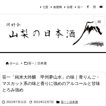
七賢
春鶯囀
谷櫻
笹一


メニュ

サイド

前へ


ホーム
>
笹一｜日本酒

次へ
笹一「純米大吟醸 甲州夢山水」の味｜青りんご・

マスカット系の味と香りに強めのアルコールと甘味
検索
とろみ強め



2021年7月11日
2021年12月7日
笹一｜日本酒