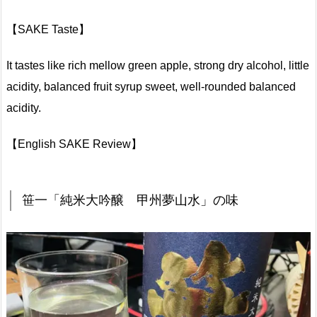
【SAKE Taste】
It tastes like rich mellow green apple, strong dry alcohol, little
acidity, balanced fruit syrup sweet, well-rounded balanced
acidity.
【English SAKE Review】
笹一「純米大吟醸 甲州夢山水」の味