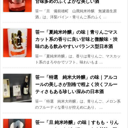
甘味多めのふくよかな美しい酒
笹一「旦 備前雄町 山廃純米吟醸 無濾過生原
酒」は、洋梨パイン・青りんご系のふく ...
笹一「夏純米吟醸」の味｜青りんごマス
カット系の香りに良い甘味と微酸味・渋
味のある飲みやすいバランス型日本酒
笹一「夏純米吟醸」は、香りは青りんご、マスカッ
ト系のまろやかでソフト、味わいもま ...
笹一「特選 純米大吟醸」の味｜アルコ
ールの美しさが別格で程よく渋くフルー
ティさもある珍しい深みの日本酒
笹一「特選 純米大吟醸」は、青りんご、メロン系
のフルーティな香りが控えめにあり、 ...
笹一「旦 純米吟醸」の味｜すもも・りん