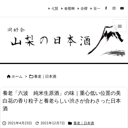
七賢
春鶯囀
谷櫻
笹一


メニュ

サイド

前へ


ホーム
>
養老｜日本酒

次へ
養老「六波 純米生原酒」の味｜重心低い位置の美

白花の香り粒子と養老らしい渋さが合わさった日本
検索
酒



2021年4月23日
2021年12月7日
養老｜日本酒