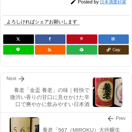

Posted by
日本酒愛好家
よろしければシェアお願いします
B!

Copy

Next
養老「金盃 養老」の味｜軽快で
微渋い香りの甘口に見せかけた辛
口で爽やかに飲みやすい日本酒

Prev
養老「567（MIROKU）大吟醸生