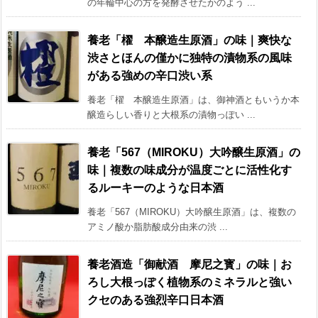
の年輪中心の方を発酵させたかのよう ...
養老「櫂 本醸造生原酒」の味｜爽快な
渋さとほんの僅かに独特の漬物系の風味
がある強めの辛口渋い系
養老「櫂 本醸造生原酒」は、御神酒ともいうか本
醸造らしい香りと大根系の漬物っぽい ...
養老「567（MIROKU）大吟醸生原酒」の
味｜複数の味成分が温度ごとに活性化す
るルーキーのような日本酒
養老「567（MIROKU）大吟醸生原酒」は、複数の
アミノ酸か脂肪酸成分由来の渋 ...
養老酒造「御献酒 摩尼之寳」の味｜お
ろし大根っぽく植物系のミネラルと強い
クセのある強烈辛口日本酒