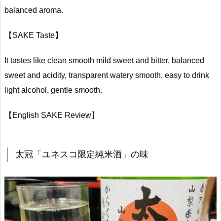
balanced aroma.
【SAKE Taste】
It tastes like clean smooth mild sweet and bitter, balanced
sweet and acidity, transparent watery smooth, easy to drink
light alcohol, gentle smooth.
【English SAKE Review】
太冠「ユネスコ限定純米酒」の味