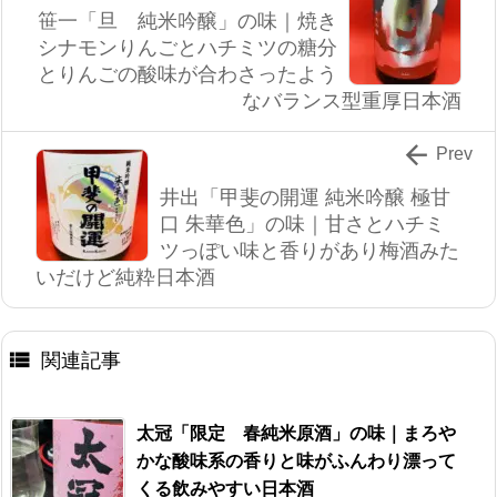
笹一「旦 純米吟醸」の味｜焼き
シナモンりんごとハチミツの糖分
とりんごの酸味が合わさったよう
なバランス型重厚日本酒

Prev
井出「甲斐の開運 純米吟醸 極甘
口 朱華色」の味｜甘さとハチミ
ツっぽい味と香りがあり梅酒みた
いだけど純粋日本酒

関連記事
太冠「限定 春純米原酒」の味｜まろや
かな酸味系の香りと味がふんわり漂って
くる飲みやすい日本酒