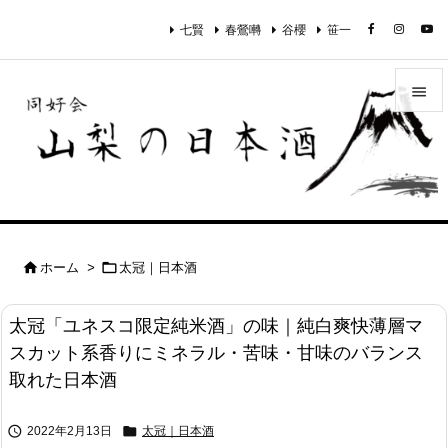
七賢
春鶯囀
谷櫻
笹一


メニュ

サイド

前へ


ホーム
>
太冠｜日本酒

次へ
太冠「ユネスコ限定純米酒」の味｜純白爽快薄層マ

スカット系香りにミネラル・苦味・甘味のバランス
検索
取れた日本酒


2022年2月13日
太冠｜日本酒