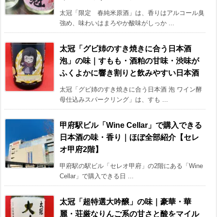
太冠「限定 春純米原酒」は、香りはアルコール臭
強め、味わいはまろやか酸味がしっか ...
太冠「グビ姉のすき焼きに合う日本酒
泡」の味｜すもも・酒粕の甘味・渋味が
ふくよかに響き割りと飲みやすい日本酒
太冠「グビ姉のすき焼きに合う日本酒 泡 ワイン酵
母仕込みスパークリング」は、すも ...
甲府駅ビル「Wine Cellar」で購入できる
日本酒の味・香り｜ほぼ全部紹介【セレ
オ甲府2階】
甲府駅の駅ビル「セレオ甲府」の2階にある「Wine
Cellar」で購入できる日 ...
太冠「超特選大吟醸」の味｜豪華・華
麗・荘厳なりんご系の甘さと酸をマイル