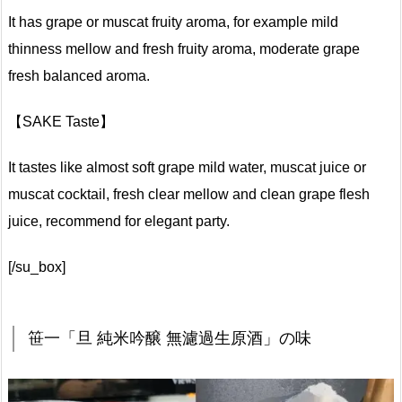
It has grape or muscat fruity aroma, for example mild
thinness mellow and fresh fruity aroma, moderate grape
fresh balanced aroma.
【SAKE Taste】
It tastes like almost soft grape mild water, muscat juice or
muscat cocktail, fresh clear mellow and clean grape flesh
juice, recommend for elegant party.
[/su_box]
笹一「旦 純米吟醸 無濾過生原酒」の味