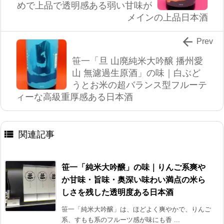
めで上品で透明感ある弱い甘味が
メインの上品日本酒

Prev
笹一「旦 山廃純米大吟醸 播州愛
山 無濾過生原酒」の味｜白ぶど
うとお米の超バランス型フルーテ
ィーな高級重厚感ある日本酒

関連記事
笹一「純米大吟醸」の味｜りんご系爽や
か甘味・旨味・奥深い味わい満点の米ら
しさを残した透明度ある日本酒
笹一「純米大吟醸」は、ほどよく爽やかで、りんご
系、すもも系のフルーツ感が味にも香 ...