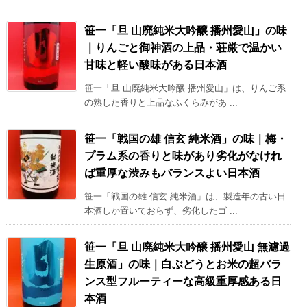
笹一「旦 山廃純米大吟醸 播州愛山」の味
｜りんごと御神酒の上品・荘厳で温かい
甘味と軽い酸味がある日本酒
笹一「旦 山廃純米大吟醸 播州愛山」は、りんご系
の熟した香りと上品なふくらみがあ ...
笹一「戦国の雄 信玄 純米酒」の味｜梅・
プラム系の香りと味があり劣化がなけれ
ば重厚な渋みもバランスよい日本酒
笹一「戦国の雄 信玄 純米酒」は、製造年の古い日
本酒しか置いておらず、劣化したゴ ...
笹一「旦 山廃純米大吟醸 播州愛山 無濾過
生原酒」の味｜白ぶどうとお米の超バラ
ンス型フルーティーな高級重厚感ある日
本酒