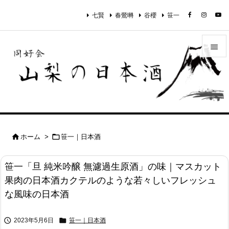
七賢
春鶯囀
谷櫻
笹一


メニュ

サイド

前へ


ホーム
>
笹一｜日本酒

次へ
笹一「旦 純米吟醸 無濾過生原酒」の味｜マスカット

果肉の日本酒カクテルのような若々しいフレッシュ
検索
な風味の日本酒


2023年5月6日
笹一｜日本酒