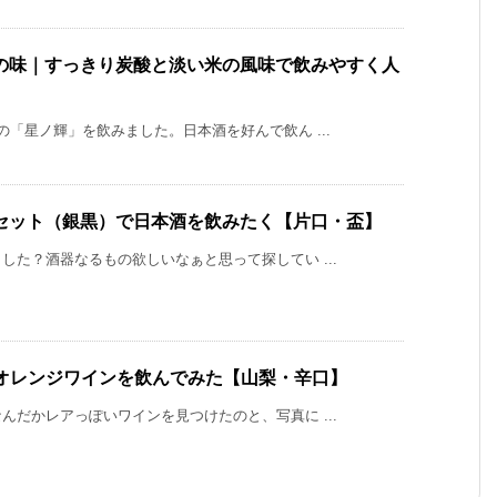
の味｜すっきり炭酸と淡い米の風味で飲みやすく人
「星ノ輝」を飲みました。日本酒を好んで飲ん ...
セット（銀黒）で日本酒を飲みたく【片口・盃】
た？酒器なるもの欲しいなぁと思って探してい ...
味｜オレンジワインを飲んでみた【山梨・辛口】
だかレアっぽいワインを見つけたのと、写真に ...