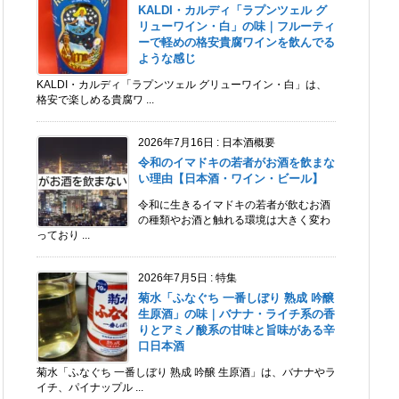
KALDI・カルディ「ラプンツェル グ
リューワイン・白」の味｜フルーティ
ーで軽めの格安貴腐ワインを飲んでる
ような感じ
KALDI・カルディ「ラプンツェル グリューワイン・白」は、
格安で楽しめる貴腐ワ ...
2026年7月16日
:
日本酒概要
令和のイマドキの若者がお酒を飲まな
い理由【日本酒・ワイン・ビール】
令和に生きるイマドキの若者が飲むお酒
の種類やお酒と触れる環境は大きく変わ
っており ...
2026年7月5日
:
特集
菊水「ふなぐち 一番しぼり 熟成 吟醸
生原酒」の味｜バナナ・ライチ系の香
りとアミノ酸系の甘味と旨味がある辛
口日本酒
菊水「ふなぐち 一番しぼり 熟成 吟醸 生原酒」は、バナナやラ
イチ、パイナップル ...