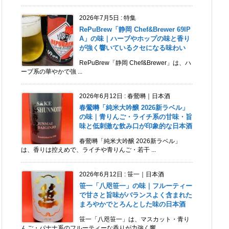
2026年7月5日
:
特集
RePuBrew「静岡 Chef&Brewer 69IP
A」の味｜ハーブやホップの味と香り
が強く響いているクセになる味わい
RePuBrew「静岡 Chef&Brewer」は、ハ
ーブ系の華やかで強 ...
2026年6月12日
:
春鶯囀｜日本酒
春鶯囀「純米大吟醸 2026新ラベル」
の味｜青りんご・ライチ系の甘味・旨
味と低刺激な飲み口が印象的な日本酒
春鶯囀「純米大吟醸 2026新ラベル」
は、香りは控えめで、ライチや青りんご・若干 ...
2026年6月12日
:
笹一｜日本酒
笹一「八咫笹一」の味｜フルーティー
で甘さと旨味がバランスよく含まれた
まろやかでとろんとした味の日本酒
笹一「八咫笹一」は、マスカット・青り
んご・バナナ系のフルーティーな香りが力強く響 ...