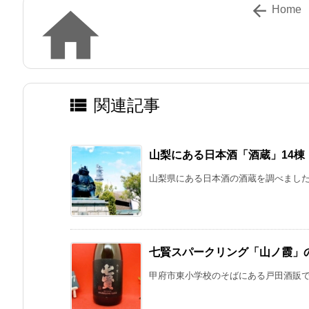


Home

関連記事
山梨にある日本酒「酒蔵」14
山梨県にある日本酒の酒蔵を調べました。
七賢スパークリング「山ノ霞」
甲府市東小学校のそばにある戸田酒販で、