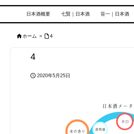
日本酒概要
七賢｜日本酒
笹一｜日本酒


ホーム
>
4
4

2020年5月25日