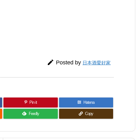

Posted by
日本酒愛好家
Pin it
B!
Hatena
Feedly
Copy