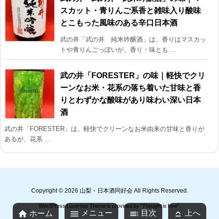
スカット・青りんご系香と雑味入り酸味
とこもった風味のある辛口日本酒
武の井「武の井 純米吟醸酒」は、香りはマスカッ
トや青りんごっぽいが、香り・味とも ...
武の井「FORESTER」の味｜軽快でクリ
ーンなお米・花系の落ち着いた甘味と香
りとわずかな酸味があり味わい深い日本
酒
武の井「FORESTER」は、軽快でクリーンなお米由来の甘味と香りが
あるが、花系 ...
Copyright ©
2026
山梨・日本酒同好会
All Rights Reserved.
WordPress Luxeritas Theme is provided by "
Thought is free
".




メニュー
目次
上へ
ホーム