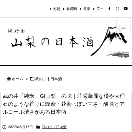
七賢
春鶯囀
谷櫻
笹一


メニュ

サイド

前へ


ホーム
>
武の井｜日本酒

次へ
武の井「純米 GI山梨」の味｜荘厳華麗な樽や大理

石のような香りに蜂蜜・花蜜っぽい甘さ・酸味とア
検索
ルコール渋さがある日本酒


2022年6月15日
武の井｜日本酒