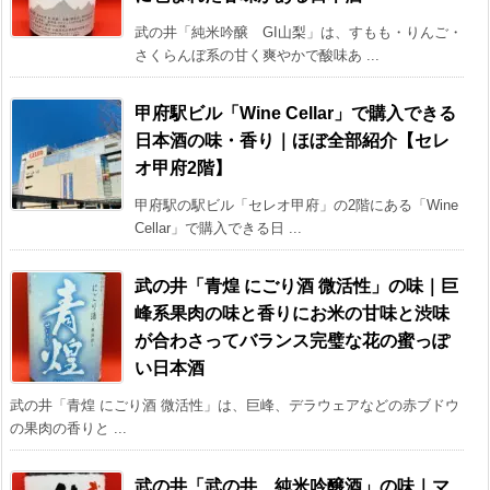
武の井「純米吟醸 GI山梨」は、すもも・りんご・
さくらんぼ系の甘く爽やかで酸味あ ...
甲府駅ビル「Wine Cellar」で購入できる
日本酒の味・香り｜ほぼ全部紹介【セレ
オ甲府2階】
甲府駅の駅ビル「セレオ甲府」の2階にある「Wine
Cellar」で購入できる日 ...
武の井「青煌 にごり酒 微活性」の味｜巨
峰系果肉の味と香りにお米の甘味と渋味
が合わさってバランス完璧な花の蜜っぽ
い日本酒
武の井「青煌 にごり酒 微活性」は、巨峰、デラウェアなどの赤ブドウ
の果肉の香りと ...
武の井「武の井 純米吟醸酒」の味｜マ