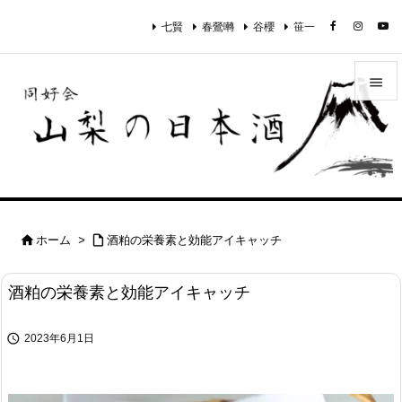
七賢
春鶯囀
谷櫻
笹一


メニュ

サイド

前へ


ホーム
>
酒粕の栄養素と効能アイキャッチ

次へ
酒粕の栄養素と効能アイキャッチ

検索

2023年6月1日