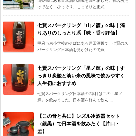
山梨県にある日本酒の酒蔵を調べました。有名所だ
けでなく、ひっそり、こっそりと正式 ...
七賢スパークリング「山ノ霞」の味｜濁
りありのしっとり系【味・香り評価】
甲府市東小学校のそばにある戸田酒販で、七賢のス
パークリング日本酒を見かけたので買 ...
七賢スパークリング「星ノ輝」の味｜す
っきり炭酸と淡い米の風味で飲みやすく
人生初におすすめ
七賢スパークリング日本酒の2本目はこの「星ノ
輝」を飲みました。日本酒を好んで飲ん ...
【この音と共に】シズル冷酒器セット
（銀黒）で日本酒を飲みたく【片口・
盃】